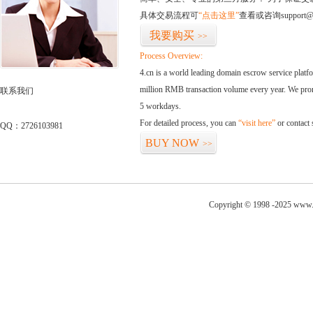
具体交易流程可
“点击这里”
查看或咨询support@
我要购买
>>
Process Overview:
4.cn is a world leading domain escrow service plat
million RMB transaction volume every year. We promi
联系我们
5 workdays.
For detailed process, you can
“visit here”
or contact
QQ：2726103981
BUY NOW
>>
Copyright © 1998 -2025 www.